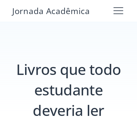
Pular
Jornada Acadêmica
para
ME
o
conteúdo
Livros que todo
estudante
deveria ler
Pesquisar
por:
PESQUIS