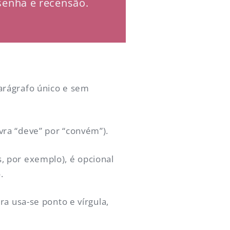
senha e recensão.
arágrafo único e sem
vra “deve” por “convém”).
, por exemplo), é opcional
.
ra usa-se ponto e vírgula,