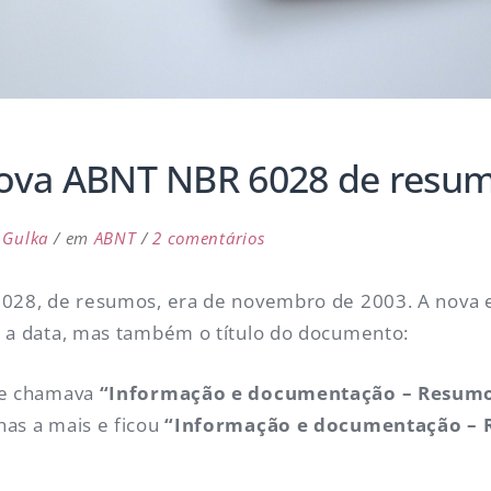
nova ABNT NBR 6028 de resu
em
 Gulka
em
ABNT
2 comentários
Alterações
na
6028, de resumos, era de novembro de 2003. A nova 
nova
ó a data, mas também o título do documento:
ABNT
NBR
se chamava
“Informação e documentação – Resumo
6028
has a mais e ficou
“Informação e documentação – 
de
resumos