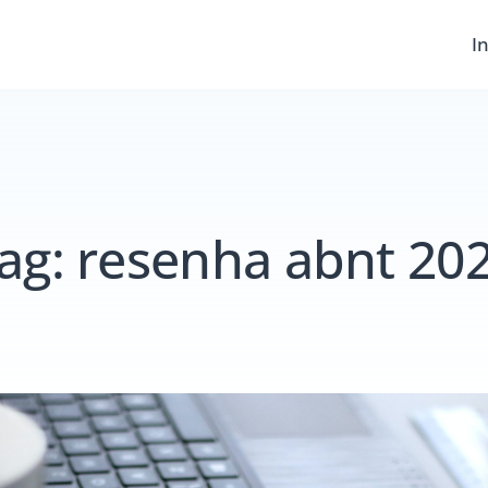
In
ag:
resenha abnt 20