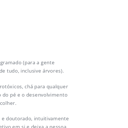
 gramado (para a gente
e tudo, inclusive árvores).
rotóxicos, chá para qualquer
o do pé e o desenvolvimento
colher.
 e doutorado, intuitivamente
etivo em si e deixa a pessoa