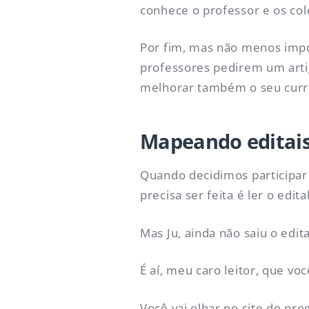
conhece o professor e os col
Por fim, mas não menos impor
professores pedirem um artig
melhorar também o seu currí
Mapeando editais
Quando decidimos participar
precisa ser feita é ler o edital
Mas Ju, ainda não saiu o edit
É aí, meu caro leitor, que voc
Você vai olhar no site do pro