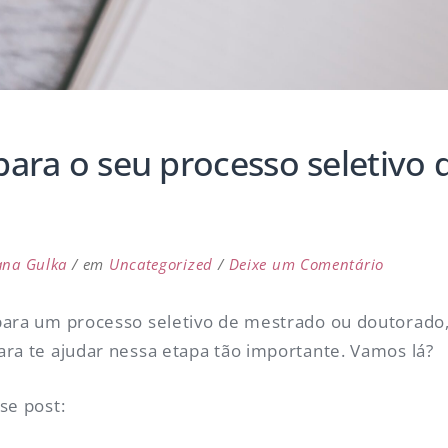
ara o seu processo seletivo
em
ana Gulka
em
Uncategorized
Deixe um Comentário
Guia
complet
para um processo seletivo de mestrado ou doutorado, 
para
ra te ajudar nessa etapa tão importante. Vamos lá?
o
seu
se post:
processo
seletivo