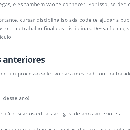
egas, eles também vão te conhecer. Por isso, se dedi
tante, cursar disciplina isolada pode te ajudar a pu
o como trabalho final das disciplinas. Dessa forma, 
culo.
 anteriores
 de um processo seletivo para mestrado ou doutorado
.
al desse ano!
ê irá buscar os editais antigos, de anos anteriores.
grama de pós e baixar os editais dos processos seleti