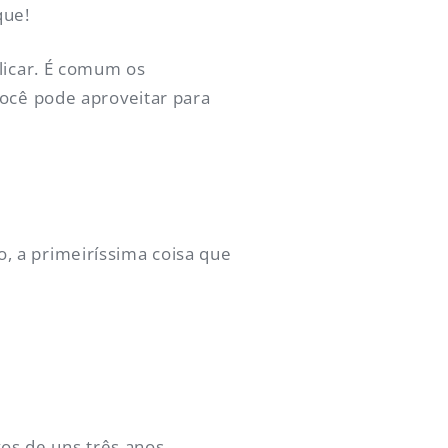
que!
blicar. É comum os
você pode aproveitar para
, a primeiríssima coisa que
vos de uns três anos