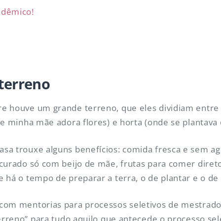
adêmico!
terreno
e houve um grande terreno, que eles dividiam entre
e minha mãe adora flores) e horta (onde se plantava d
sa trouxe alguns benefícios: comida fresca e sem ag
 curado só com beijo de mãe, frutas para comer diret
 há o tempo de preparar a terra, o de plantar e o de 
com mentorias para processos seletivos de mestrado
terreno” para tudo aquilo que antecede o processo sel