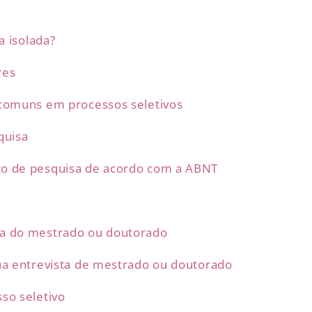
de
mestrad
a isolada?
ou
doutora
res
 comuns em processos seletivos
quisa
to de pesquisa de acordo com a ABNT
va do mestrado ou doutorado
ua entrevista de mestrado ou doutorado
so seletivo