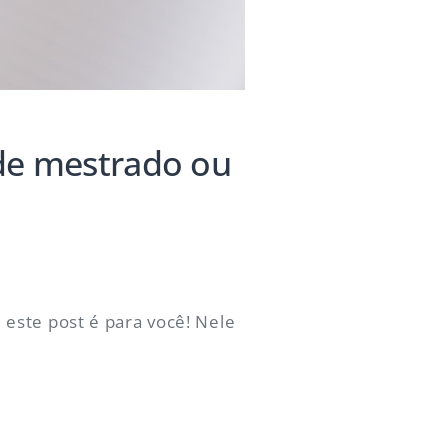
 de mestrado ou
o
este post é para você! Nele